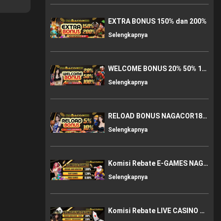
EXTRA BONUS 150% dan 200%
Selengkapnya
WELCOME BONUS 20% 50% 100%
Selengkapnya
RELOAD BONUS NAGACOR181 - Raih Bonus Hingga IDR 3...
Selengkapnya
Komisi Rebate E-GAMES NAGACOR181 - Klaim Harian &...
Selengkapnya
Komisi Rebate LIVE CASINO NAGACOR181 - Klaim Haria...