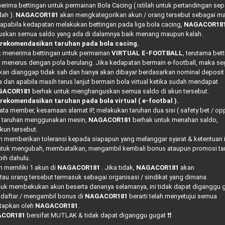
erima bettingan untuk permainan Bola Cacing ( istilah untuk pertandingan se
ndah ).
NAGACOR181
akan mengkategorikan akun / orang tersebut sebagai ma
 apabila kedapatan melakukan bettingan pada liga bola cacing,
NAGACOR18
skan semua saldo yang ada di dalamnya baik menang maupun kalah.
ekomendasikan taruhan pada bola cacing.
k menerima bettingan untuk permainan
VIRTUAL E-FOOTBALL
, terutama bet
- menerus dengan pola berulang. Jika kedapatan bermain e-football, maka se
an dianggap tidak sah dan hanya akan dibayar berdasarkan nominal deposit
 dan apabila masih terus lanjut bermain bola virtual ketika sudah mendapat
GACOR181
berhak untuk menghanguskan semua saldo di akun tersebut.
komendasikan taruhan pada bola virtual ( e-footbal ).
ta member, kesamaan alamat IP, melakukan taruhan dua sisi ( safety bet / op
an taruhan menggunakan mesin,
NAGACOR181
berhak untuk menahan saldo,
kun tersebut.
n memberikan toleransi kepada siapapun yang melanggar syarat & ketentuan i
ntuk mengubah, membatalkan, mengambil kembali bonus ataupun promosi t
bih dahulu.
h memiliki 1 akun di
NAGACOR181
. Jika tidak,
NAGACOR181
akan
au orang tersebut termasuk sebagai organisasi / sindikat yang dimana
k membekukan akun beserta dananya selamanya, ini tidak dapat diganggu 
ndaftar / mengambil bonus di
NAGACOR181
berarti telah menyetujui semua
etapkan oleh
NAGACOR181
.
COR181
bersifat MUTLAK & tidak dapat diganggu gugat ❗❗