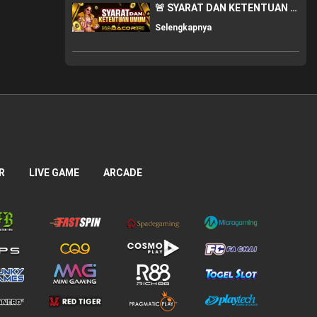
🚨 SYARAT DAN KETENTUAN UMUM NAGACOR181 🚨
Selengkapnya
R
LIVE GAME
ARCADE