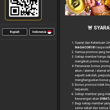
🚨 SYAR
Rupiah
Indonesia
Syarat dan Ketentuan 
NAGACOR181
tanpa terk
Semua promosi yang te
Setiap member hanya da
mengikuti promo bonus re
Penawaran bonus promosi
akun / alamat / alamat e
seperti sekolah, perpus
menghanguskan bonus pa
Bonus promosi tidak bisa
terpenuhi.
Setiap member yang me
kecurangan akan
DIBAT
Bagi setiap member yang
sama sekali dan semua s