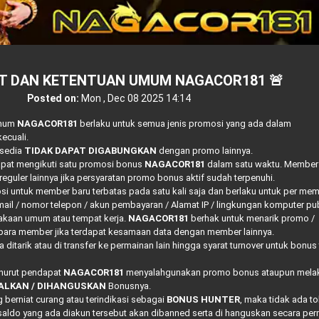
AT DAN KETENTUAN UMUM NAGACOR181 🚨
Posted on:
Mon , Dec 08 2025 14:14
Umum
NAGACOR181
berlaku untuk semua jenis promosi yang ada dalam
ecuali.
rsedia
TIDAK DAPAT DIGABUNGKAN
dengan promo lainnya.
pat mengikuti satu promosi bonus
NAGACOR181
dalam satu waktu. Member
guler lainnya jika persyaratan promo bonus aktif sudah terpenuhi.
 untuk member baru terbatas pada satu kali saja dan berlaku untuk per mem
mail / nomor telepon / akun pembayaran / Alamat IP / lingkungan komputer pub
takaan umum atau tempat kerja.
NAGACOR181
berhak untuk menarik promo /
ra member jika terdapat kesamaan data dengan member lainnya.
 ditarik atau di transfer ke permainan lain hingga syarat turnover untuk bonus 
nurut pendapat
NAGACOR181
menyalahgunakan promo bonus ataupun mela
ALKAN / DIHANGUSKAN
Bonusnya.
 berniat curang atau terindikasi sebagai
BONUS HUNTER
, maka tidak ada to
aldo yang ada diakun tersebut akan dibanned serta di hanguskan secara pe