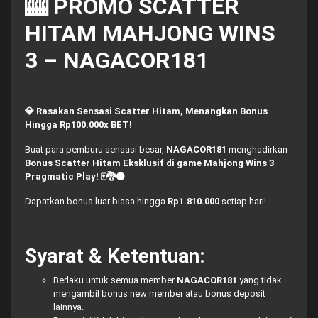
🎰 PROMO SCATTER
HITAM MAHJONG WINS
3 – NAGACOR181
💎 Rasakan Sensasi Scatter Hitam, Menangkan Bonus
Hingga Rp100.000x BET!
Buat para pemburu sensasi besar,
NAGACOR181
menghadirkan
Bonus Scatter Hitam Eksklusif di game Mahjong Wins 3
Pragmatic Play! 🀄🐉⚫
Dapatkan bonus luar biasa hingga
Rp1.810.000
setiap hari!
Syarat & Ketentuan:
Berlaku untuk semua member
NAGACOR181
yang tidak
mengambil bonus new member atau bonus deposit
lainnya.