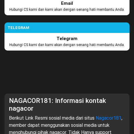
Email
Hubungi CS kami dan kami akan dengan senang hati membantu Anda.
TELEGRAM
Telegram
Hubungi CS kami dan kami akan dengan senang hati membantu Anda.
NAGACOR181: Informasi kontak
nagacor
Berikut Link Resmi sosial media dari situs
Nagacor181
,
member dapat menggunakan sosial media untuk
menghubungi pihak nagacor. Tidak Hanya support