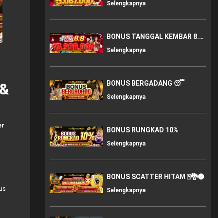
Selengkapnya
BONUS TANGGAL KEMBAR 8.8 ☀️
Selengkapnya
BONUS BERGADANG 😴
 &
Selengkapnya
er
BONUS RUNGKAD 10%
Selengkapnya
BONUS SCATTER HITAM 🀄🐉⚫
nus
Selengkapnya