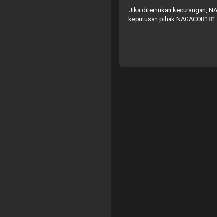
Jika ditemukan kecurangan, 
keputusan pihak NAGACOR181 