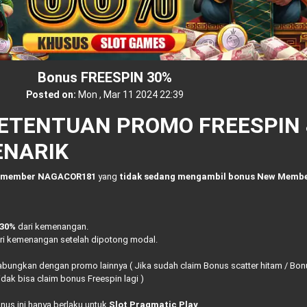
Bonus FREESPIN 30%
Posted on:
Mon , Mar 11 2024 22:39
KETENTUAN PROMO FREESPIN
ENARIK
 member NAGACOR181
yang
tidak sedang mengambil bonus New Memb
30%
dari kemenangan.
ri kemenangan setelah dipotong modal.
 gabungkan dengan promo lainnya ( Jika sudah claim Bonus scatter hitam / Bo
idak bisa claim bonus Freespin lagi )
onus ini hanya berlaku untuk
Slot Pragmatic Play
.