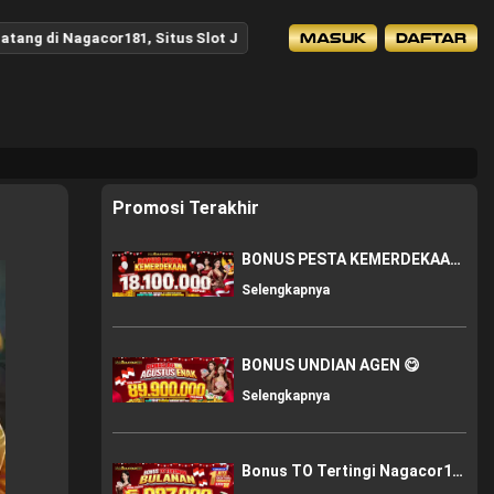
 di Nagacor181, Situs Slot Judi Online Tergacor dan Terpercaya Hari 
MASUK
Daftar
Promosi Terakhir
BONUS PESTA KEMERDEKAAN 🎉
Selengkapnya
BONUS UNDIAN AGEN 😋
Selengkapnya
Bonus TO Tertingi Nagacor181 Bulan - AGS 💥