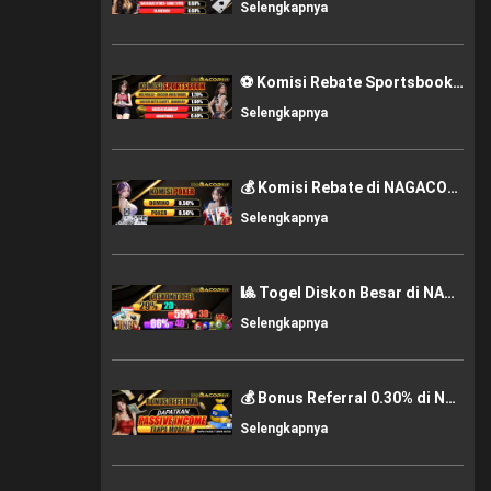
Selengkapnya
⚽ Komisi Rebate Sportsbook di NAGACOR181 | Keuntun...
Selengkapnya
💰 Komisi Rebate di NAGACOR181 | Dapatkan Keuntunga...
Selengkapnya
🎱 Togel Diskon Besar di NAGACOR181 | Diskon 66% &...
Selengkapnya
💰 Bonus Referral 0.30% di NAGACOR181 | Dapatkan Ko...
Selengkapnya